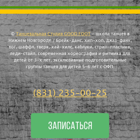
©
Танцевальная Студия GOOD FOOT
- школа танцев в
Нижнем Новгороде / Брейк-данс, хип-хоп, джаз-фанк,
вог, шаффл, тверк, хай-хилс, каблуки, стрип-пластика,
леди-стайл, современная хореография и ритмика для
детей от 3-х лет, эксклюзивные подготовительные
группы танцев для детей 5-6 лет с ОФП.
(831) 235-00-25