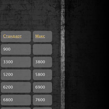
Стандарт
Макс
900
3300
3800
5200
5800
6200
6900
6800
7600