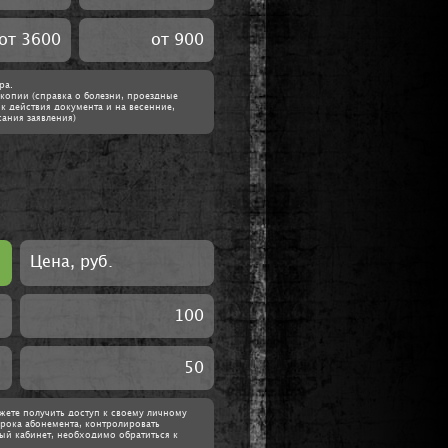
от 3600
от 900
ра.
копии (справка о болезни, проездные
к действия документа и на весенние,
ания заявления)
Цена, руб.
100
50
ожете получить доступ к своему личному
срока абонемента, контролировать
ный кабинет, необходимо обратиться к