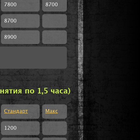
7800
8700
8700
8900
тия по 1,5 часа)
Стандарт
Макс
1200