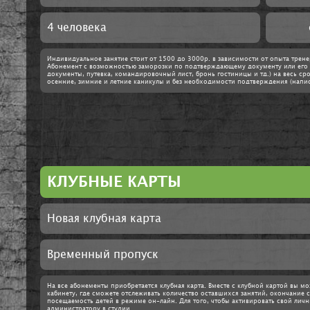
4 человека
Индивидуальное занятие стоит от 1500 до 3000р. в зависимости от опыта трене
Абонемент с возможностью заморозки по подтверждающему документу или его 
документы, путевка, командировочный лист, бронь гостиницы и тд.) на весь сро
осенние, зимние и летние каникулы и без необходимости подтверждения (напис
КЛУБНЫЕ КАРТЫ
Новая клубная карта
Временный пропуск
На все абонементы приобретается клубная карта. Вместе с клубной картой вы м
кабинету, где сможете отслеживать количество оставшихся занятий, окончание 
посещаемость детей в режиме он-лайн. Для того, чтобы активировать свой лич
администратору в студии.