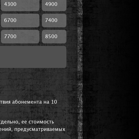
4300
4900
6700
7400
7700
8500
твия абонемента на 10
дельно, ее стоимость
щений, предусматриваемых