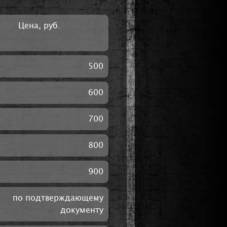
Цена, руб.
500
600
700
800
900
по подтверждающему
документу