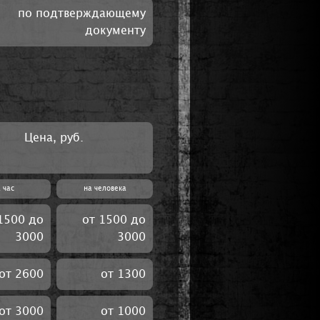
по подтверждающему
документу
Цена, руб.
 час
на человека
1500 до
от 1500 до
3000
3000
от 2600
от 1300
от 3000
от 1000