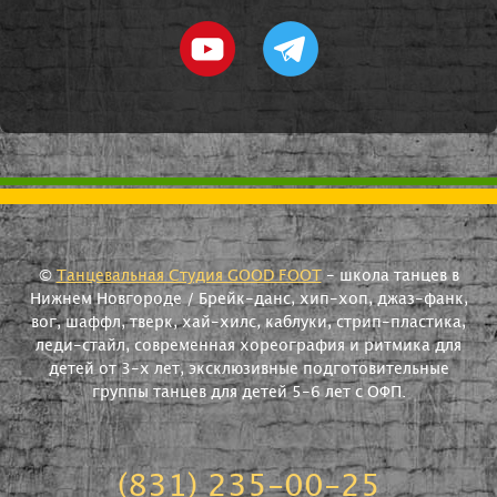
©
Танцевальная Студия GOOD FOOT
- школа танцев в
Нижнем Новгороде / Брейк-данс, хип-хоп, джаз-фанк,
вог, шаффл, тверк, хай-хилс, каблуки, стрип-пластика,
леди-стайл, современная хореография и ритмика для
детей от 3-х лет, эксклюзивные подготовительные
группы танцев для детей 5-6 лет с ОФП.
(831) 235-00-25