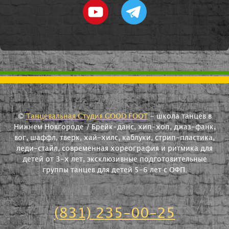
©
Танцевальная Студия GOOD FOOT
- школа танцев в
Нижнем Новгороде / Брейк-данс, хип-хоп, джаз-фанк,
вог, шаффл, тверк, хай-хилс, каблуки, стрип-пластика,
леди-стайл, современная хореография и ритмика для
детей от 3-х лет, эксклюзивные подготовительные
группы танцев для детей 5-6 лет с ОФП.
(831) 235-00-25