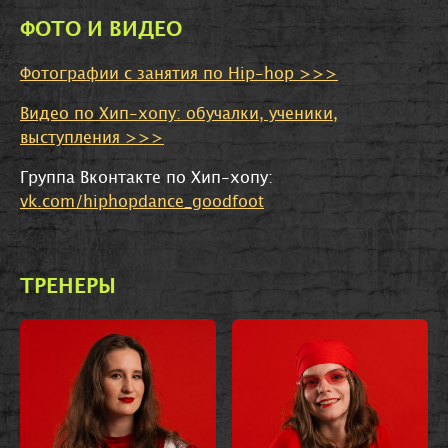
ФОТО И ВИДЕО
Фотографии с занятия по Hip-hop >>>
Видео по Хип-хопу: обучалки, ученики,
выступления >>>
Группа Вконтакте по Хип-хопу:
vk.com/hiphopdance_goodfoot
ТРЕНЕРЫ