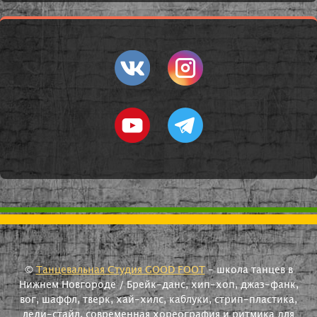
©
Танцевальная Студия GOOD FOOT
- школа танцев в
Нижнем Новгороде / Брейк-данс, хип-хоп, джаз-фанк,
вог, шаффл, тверк, хай-хилс, каблуки, стрип-пластика,
леди-стайл, современная хореография и ритмика для