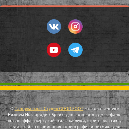
©
Танцевальная Студия GOOD FOOT
- школа танцев в
Нижнем Новгороде / Брейк-данс, хип-хоп, джаз-фанк,
вог, шаффл, тверк, хай-хилс, каблуки, стрип-пластика,
леди-стайл, современная хореография и ритмика для