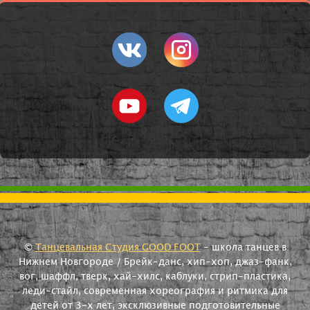
©
Танцевальная Студия GOOD FOOT
- школа танцев в
Нижнем Новгороде / Брейк-данс, хип-хоп, джаз-фанк,
вог, шаффл, тверк, хай-хилс, каблуки, стрип-пластика,
леди-стайл, современная хореография и ритмика для
детей от 3-х лет, эксклюзивные подготовительные