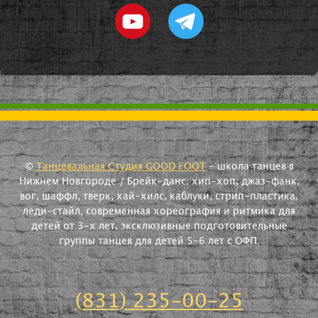
©
Танцевальная Студия GOOD FOOT
- школа танцев в
Нижнем Новгороде / Брейк-данс, хип-хоп, джаз-фанк,
вог, шаффл, тверк, хай-хилс, каблуки, стрип-пластика,
леди-стайл, современная хореография и ритмика для
детей от 3-х лет, эксклюзивные подготовительные
группы танцев для детей 5-6 лет с ОФП.
(831) 235-00-25