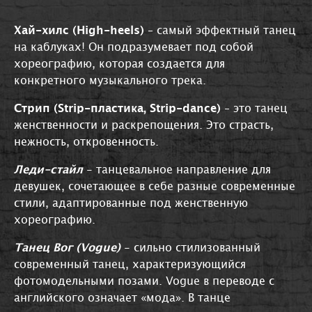
Хай-хилс (High-heels)
– самый эффектный танец
на каблуках! Он подразумевает под собой
хореографию, которая создается для
конкретного музыкального трека.
Стрип (Strip-пластика, Strip-dance)
– это танец
женственности и раскрепощения. Это страсть,
нежность, откровенность.
Леди-стайл
- танцевальное направление для
девушек, сочетающее в себе разные современные
стили, адаптированные под женственную
хореографию.
Танец Вог (Vogue)
- сильно стилизованный
современный танец, характеризующийся
фотомодельными позами. Vogue в переводе с
английского означает «мода». В танце