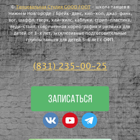
©
Танцевальная Студия GOOD FOOT
- школа танцев в
Нижнем Новгороде / Брейк-данс, хип-хоп, джаз-фанк,
вог, шаффл, тверк, хай-хилс, каблуки, стрип-пластика,
леди-стайл, современная хореография и ритмика для
детей от 3-х лет, эксклюзивные подготовительные
группы танцев для детей 5-6 лет с ОФП.
(831) 235-00-25