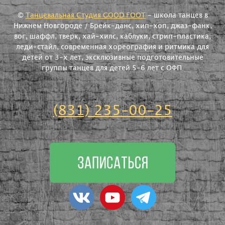
©
Танцевальная Студия GOOD FOOT
- школа танцев в
Нижнем Новгороде / Брейк-данс, хип-хоп, джаз-фанк,
вог, шаффл, тверк, хай-хилс, каблуки, стрип-пластика,
леди-стайл, современная хореография и ритмика для
детей от 3-х лет, эксклюзивные подготовительные
группы танцев для детей 5-6 лет с ОФП.
(831) 235-00-25