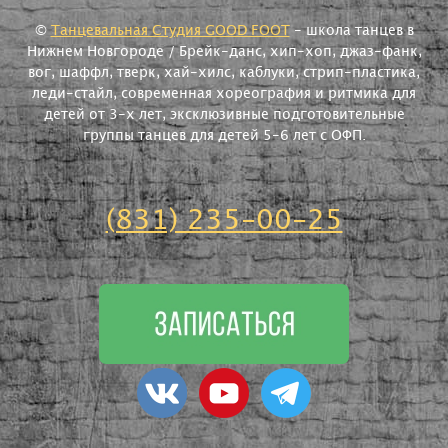
©
Танцевальная Студия GOOD FOOT
- школа танцев в
Нижнем Новгороде / Брейк-данс, хип-хоп, джаз-фанк,
вог, шаффл, тверк, хай-хилс, каблуки, стрип-пластика,
леди-стайл, современная хореография и ритмика для
детей от 3-х лет, эксклюзивные подготовительные
группы танцев для детей 5-6 лет с ОФП.
(831) 235-00-25