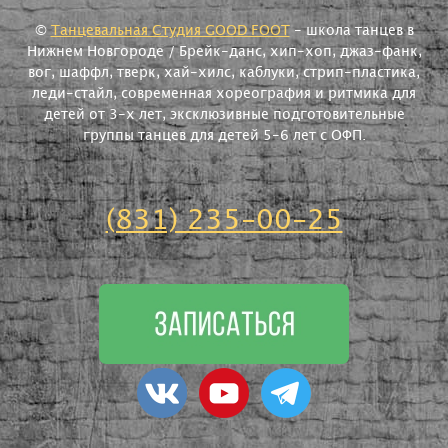
©
Танцевальная Студия GOOD FOOT
- школа танцев в
Нижнем Новгороде / Брейк-данс, хип-хоп, джаз-фанк,
вог, шаффл, тверк, хай-хилс, каблуки, стрип-пластика,
леди-стайл, современная хореография и ритмика для
детей от 3-х лет, эксклюзивные подготовительные
группы танцев для детей 5-6 лет с ОФП.
(831) 235-00-25