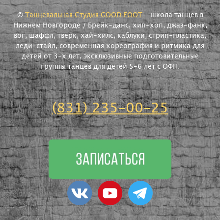
©
Танцевальная Студия GOOD FOOT
- школа танцев в
Нижнем Новгороде / Брейк-данс, хип-хоп, джаз-фанк,
вог, шаффл, тверк, хай-хилс, каблуки, стрип-пластика,
леди-стайл, современная хореография и ритмика для
детей от 3-х лет, эксклюзивные подготовительные
группы танцев для детей 5-6 лет с ОФП.
(831) 235-00-25