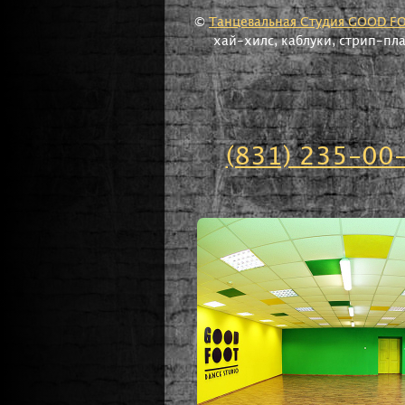
©
Танцевальная Студия GOOD F
хай-хилс, каблуки, стрип-пл
(831) 235-00