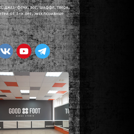
, джаз-фанк, вог, шаффл, тверк,
тей от 3-х лет, эксклюзивные