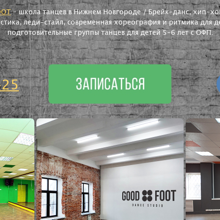
OOT
- школа танцев в Нижнем Новгороде / Брейк-данс, хип-хоп
астика, леди-стайл, современная хореография и ритмика для де
подготовительные группы танцев для детей 5-6 лет с ОФП.
-25