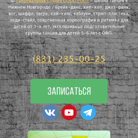
©
Танцевальная Студия GOOD FOOT
- школа танцев в
Нижнем Новгороде / Брейк-данс, хип-хоп, джаз-фанк,
вог, шаффл, тверк, хай-хилс, каблуки, стрип-пластика,
леди-стайл, современная хореография и ритмика для
детей от 3-х лет, эксклюзивные подготовительные
группы танцев для детей 5-6 лет с ОФП.
(831) 235-00-25