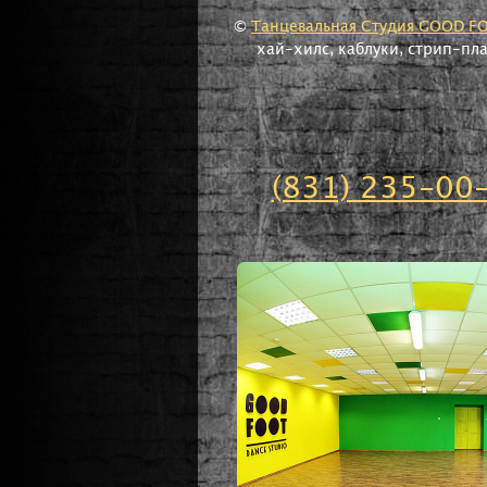
©
Танцевальная Студия GOOD F
хай-хилс, каблуки, стрип-пл
(831) 235-00