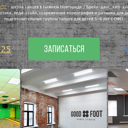
OOT
- школа танцев в Нижнем Новгороде / Брейк-данс, хип-хоп
астика, леди-стайл, современная хореография и ритмика для де
подготовительные группы танцев для детей 5-6 лет с ОФП.
-25