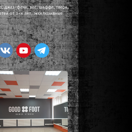
, джаз-фанк, вог, шаффл, тверк,
тей от 3-х лет, эксклюзивные