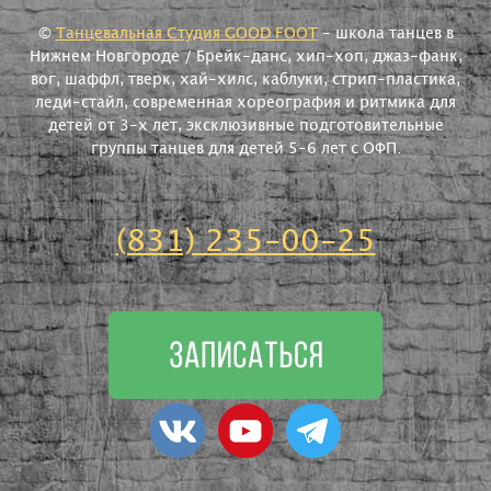
©
Танцевальная Студия GOOD FOOT
- школа танцев в
Нижнем Новгороде / Брейк-данс, хип-хоп, джаз-фанк,
вог, шаффл, тверк, хай-хилс, каблуки, стрип-пластика,
леди-стайл, современная хореография и ритмика для
детей от 3-х лет, эксклюзивные подготовительные
группы танцев для детей 5-6 лет с ОФП.
(831) 235-00-25