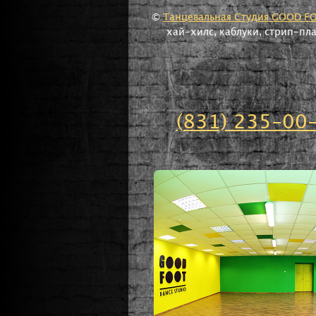
©
Танцевальная Студия GOOD F
хай-хилс, каблуки, стрип-пл
(831) 235-00