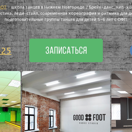
OOT
- школа танцев в Нижнем Новгороде / Брейк-данс, хип-хоп
астика, леди-стайл, современная хореография и ритмика для де
подготовительные группы танцев для детей 5-6 лет с ОФП.
-25