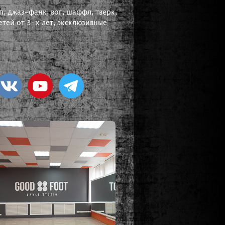
, джаз-фанк, вог, шаффл, тверк,
тей от 3-х лет, эксклюзивные