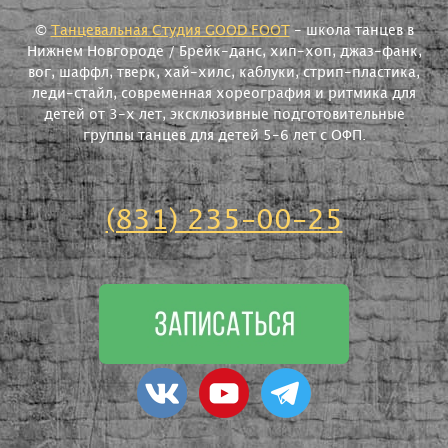
©
Танцевальная Студия GOOD FOOT
- школа танцев в
Нижнем Новгороде / Брейк-данс, хип-хоп, джаз-фанк,
вог, шаффл, тверк, хай-хилс, каблуки, стрип-пластика,
леди-стайл, современная хореография и ритмика для
детей от 3-х лет, эксклюзивные подготовительные
группы танцев для детей 5-6 лет с ОФП.
(831) 235-00-25