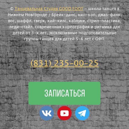
©
Танцевальная Студия GOOD FOOT
- школа танцев в
Нижнем Новгороде / Брейк-данс, хип-хоп, джаз-фанк,
вог, шаффл, тверк, хай-хилс, каблуки, стрип-пластика,
леди-стайл, современная хореография и ритмика для
детей от 3-х лет, эксклюзивные подготовительные
группы танцев для детей 5-6 лет с ОФП.
(831) 235-00-25