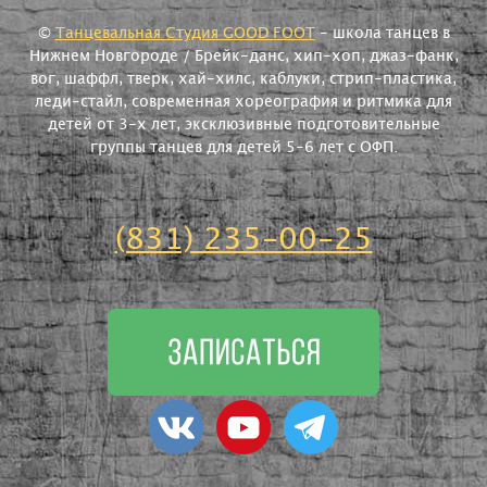
©
Танцевальная Студия GOOD FOOT
- школа танцев в
Нижнем Новгороде / Брейк-данс, хип-хоп, джаз-фанк,
вог, шаффл, тверк, хай-хилс, каблуки, стрип-пластика,
леди-стайл, современная хореография и ритмика для
детей от 3-х лет, эксклюзивные подготовительные
группы танцев для детей 5-6 лет с ОФП.
(831) 235-00-25