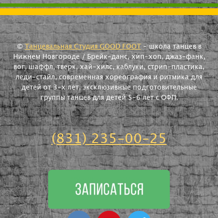
©
Танцевальная Студия GOOD FOOT
- школа танцев в
Нижнем Новгороде / Брейк-данс, хип-хоп, джаз-фанк,
вог, шаффл, тверк, хай-хилс, каблуки, стрип-пластика,
леди-стайл, современная хореография и ритмика для
детей от 3-х лет, эксклюзивные подготовительные
группы танцев для детей 5-6 лет с ОФП.
(831) 235-00-25