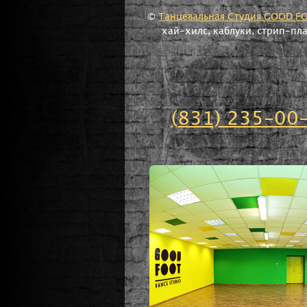
©
Танцевальная Студия GOOD F
хай-хилс, каблуки, стрип-пл
(831) 235-00