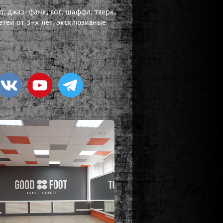
, джаз-фанк, вог, шаффл, тверк,
тей от 3-х лет, эксклюзивные