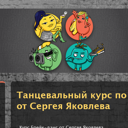
Танцевальный курс по
от Сергея Яковлева
Курс Брейк-данс от Сергея Яковлева