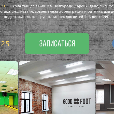
OOT
- школа танцев в Нижнем Новгороде / Брейк-данс, хип-хоп
астика, леди-стайл, современная хореография и ритмика для де
подготовительные группы танцев для детей 5-6 лет с ОФП.
-25