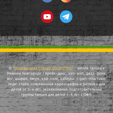
©
Танцевальная Студия GOOD FOOT
- школа танцев в
Нижнем Новгороде / Брейк-данс, хип-хоп, джаз-фанк,
вог, шаффл, тверк, хай-хилс, каблуки, стрип-пластика,
леди-стайл, современная хореография и ритмика для
детей от 3-х лет, эксклюзивные подготовительные
группы танцев для детей 5-6 лет с ОФП.