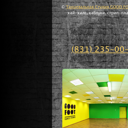
©
Танцевальная Студия GOOD F
хай-хилс, каблуки, стрип-пл
(831) 235-00