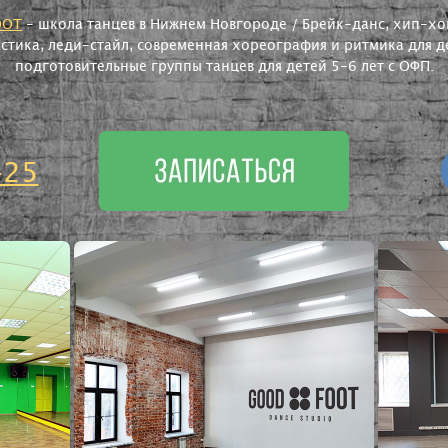
OOT
- школа танцев в Нижнем Новгороде / Брейк-данс, хип-хоп
астика, леди-стайл, современная хореография и ритмика для де
подготовительные группы танцев для детей 5-6 лет с ОФП.
-25