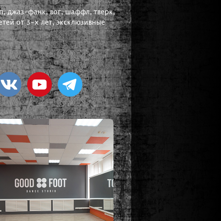
, джаз-фанк, вог, шаффл, тверк,
тей от 3-х лет, эксклюзивные