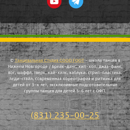
©
Танцевальная Студия GOOD FOOT
- школа танцев в
Нижнем Новгороде / Брейк-данс, хип-хоп, джаз-фанк,
вог, шаффл, тверк, хай-хилс, каблуки, стрип-пластика,
леди-стайл, современная хореография и ритмика для
детей от 3-х лет, эксклюзивные подготовительные
группы танцев для детей 5-6 лет с ОФП.
(831) 235-00-25