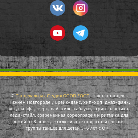
©
Танцевальная Студия GOOD FOOT
- школа танцев в
Нижнем Новгороде / Брейк-данс, хип-хоп, джаз-фанк,
вог, шаффл, тверк, хай-хилс, каблуки, стрип-пластика,
леди-стайл, современная хореография и ритмика для
детей от 3-х лет, эксклюзивные подготовительные
группы танцев для детей 5-6 лет с ОФП.