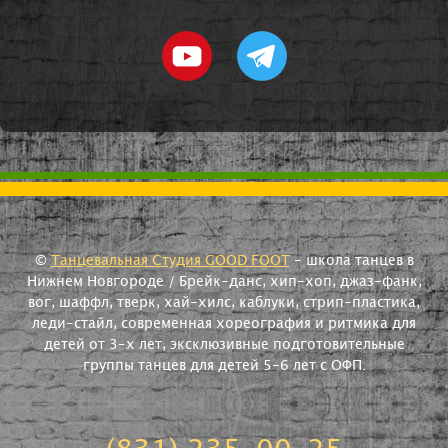
©
Танцевальная Студия GOOD FOOT
- школа танцев в
Нижнем Новгороде / Брейк-данс, хип-хоп, джаз-фанк,
вог, шаффл, тверк, хай-хилс, каблуки, стрип-пластика,
леди-стайл, современная хореография и ритмика для
детей от 3-х лет, эксклюзивные подготовительные
группы танцев для детей 5-6 лет с ОФП.