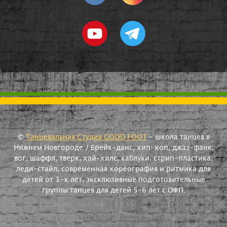
©
Танцевальная Студия GOOD FOOT
- школа танцев в
Нижнем Новгороде / Брейк-данс, хип-хоп, джаз-фанк,
вог, шаффл, тверк, хай-хилс, каблуки, стрип-пластика,
леди-стайл, современная хореография и ритмика для
детей от 3-х лет, эксклюзивные подготовительные
группы танцев для детей 5-6 лет с ОФП.