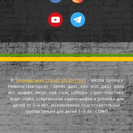
©
Танцевальная Студия GOOD FOOT
- школа танцев в
Нижнем Новгороде / Брейк-данс, хип-хоп, джаз-фанк,
вог, шаффл, тверк, хай-хилс, каблуки, стрип-пластика,
леди-стайл, современная хореография и ритмика для
детей от 3-х лет, эксклюзивные подготовительные
группы танцев для детей 5-6 лет с ОФП.