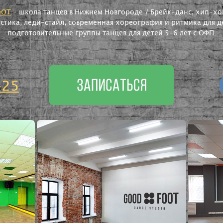
OOT
- школа танцев в Нижнем Новгороде / Брейк-данс, хип-хоп
астика, леди-стайл, современная хореография и ритмика для де
подготовительные группы танцев для детей 5-6 лет с ОФП.
-25