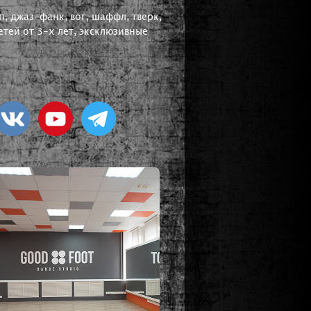
, джаз-фанк, вог, шаффл, тверк,
тей от 3-х лет, эксклюзивные