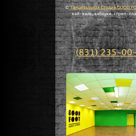
©
Танцевальная Студия GOOD F
хай-хилс, каблуки, стрип-пл
(831) 235-00