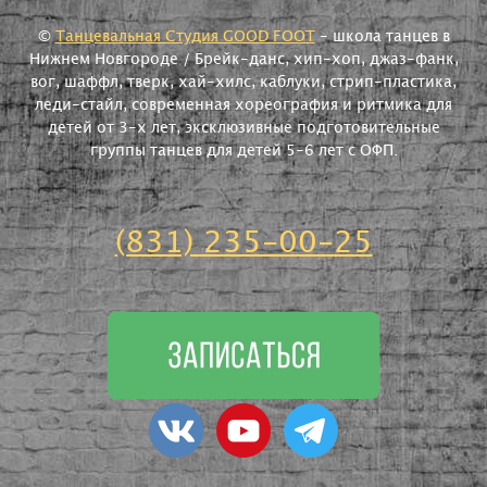
©
Танцевальная Студия GOOD FOOT
- школа танцев в
Нижнем Новгороде / Брейк-данс, хип-хоп, джаз-фанк,
вог, шаффл, тверк, хай-хилс, каблуки, стрип-пластика,
леди-стайл, современная хореография и ритмика для
детей от 3-х лет, эксклюзивные подготовительные
группы танцев для детей 5-6 лет с ОФП.
(831) 235-00-25