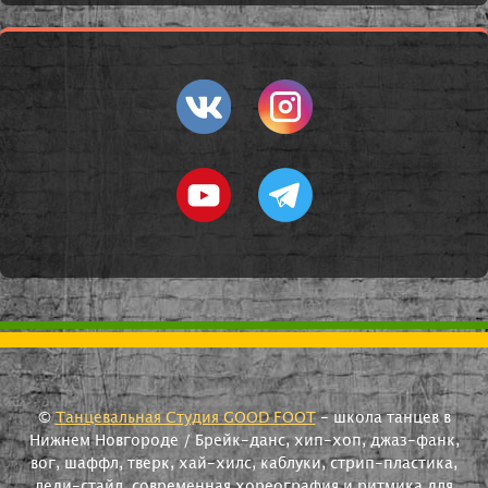
©
Танцевальная Студия GOOD FOOT
- школа танцев в
Нижнем Новгороде / Брейк-данс, хип-хоп, джаз-фанк,
вог, шаффл, тверк, хай-хилс, каблуки, стрип-пластика,
леди-стайл, современная хореография и ритмика для