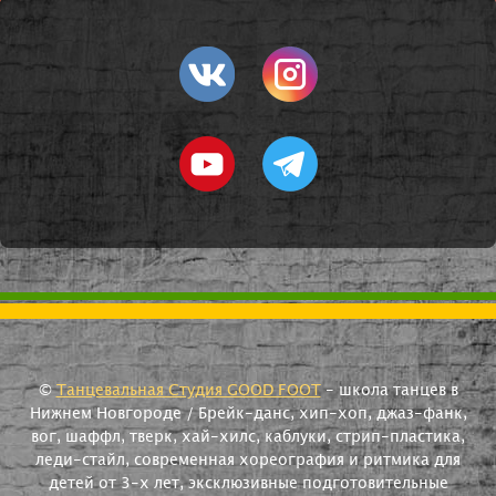
©
Танцевальная Студия GOOD FOOT
- школа танцев в
Нижнем Новгороде / Брейк-данс, хип-хоп, джаз-фанк,
вог, шаффл, тверк, хай-хилс, каблуки, стрип-пластика,
леди-стайл, современная хореография и ритмика для
детей от 3-х лет, эксклюзивные подготовительные