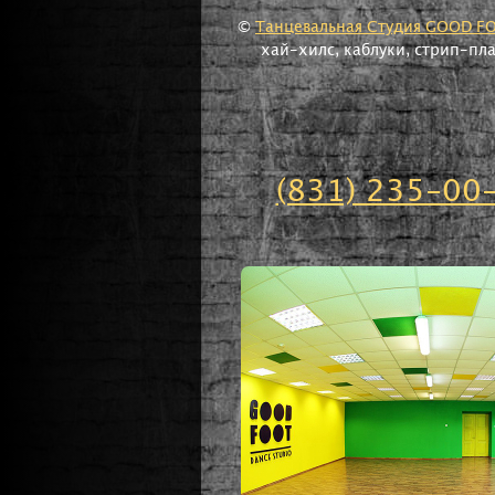
©
Танцевальная Студия GOOD F
хай-хилс, каблуки, стрип-пл
(831) 235-00