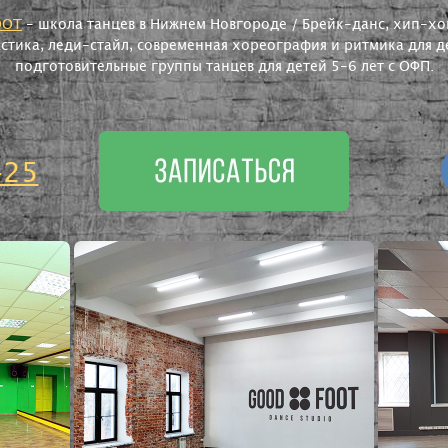
OOT
- школа танцев в Нижнем Новгороде / Брейк-данс, хип-хоп
астика, леди-стайл, современная хореография и ритмика для де
подготовительные группы танцев для детей 5-6 лет с ОФП.
-25