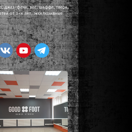
, джаз-фанк, вог, шаффл, тверк,
тей от 3-х лет, эксклюзивные