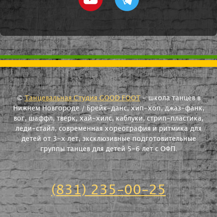
©
Танцевальная Студия GOOD FOOT
- школа танцев в
Нижнем Новгороде / Брейк-данс, хип-хоп, джаз-фанк,
вог, шаффл, тверк, хай-хилс, каблуки, стрип-пластика,
леди-стайл, современная хореография и ритмика для
детей от 3-х лет, эксклюзивные подготовительные
группы танцев для детей 5-6 лет с ОФП.
(831) 235-00-25