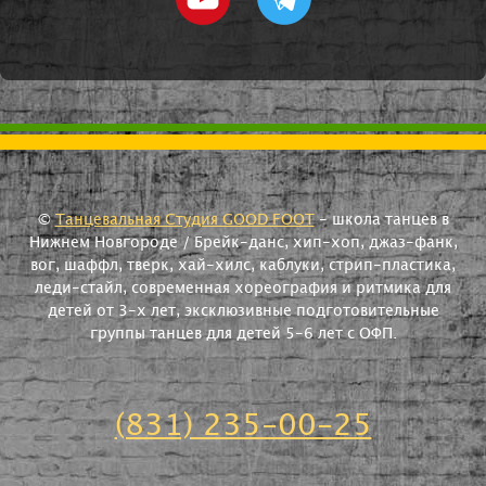
©
Танцевальная Студия GOOD FOOT
- школа танцев в
Нижнем Новгороде / Брейк-данс, хип-хоп, джаз-фанк,
вог, шаффл, тверк, хай-хилс, каблуки, стрип-пластика,
леди-стайл, современная хореография и ритмика для
детей от 3-х лет, эксклюзивные подготовительные
группы танцев для детей 5-6 лет с ОФП.
(831) 235-00-25