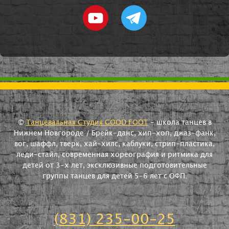
©
Танцевальная Студия GOOD FOOT
- школа танцев в
Нижнем Новгороде / Брейк-данс, хип-хоп, джаз-фанк,
вог, шаффл, тверк, хай-хилс, каблуки, стрип-пластика,
леди-стайл, современная хореография и ритмика для
детей от 3-х лет, эксклюзивные подготовительные
группы танцев для детей 5-6 лет с ОФП.
(831) 235-00-25