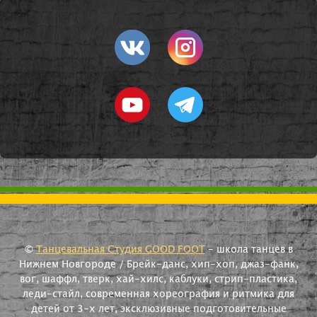
©
Танцевальная Студия GOOD FOOT
- школа танцев в
Нижнем Новгороде / Брейк-данс, хип-хоп, джаз-фанк,
вог, шаффл, тверк, хай-хилс, каблуки, стрип-пластика,
леди-стайл, современная хореография и ритмика для
детей от 3-х лет, эксклюзивные подготовительные