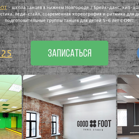
OOT
- школа танцев в Нижнем Новгороде / Брейк-данс, хип-хоп
астика, леди-стайл, современная хореография и ритмика для де
подготовительные группы танцев для детей 5-6 лет с ОФП.
-25