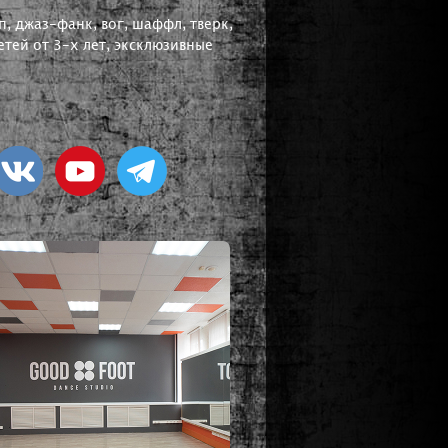
, джаз-фанк, вог, шаффл, тверк,
тей от 3-х лет, эксклюзивные