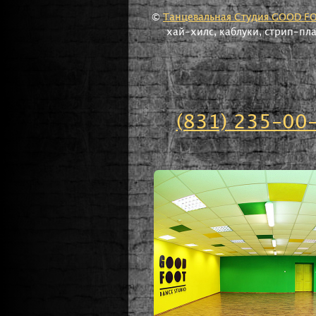
©
Танцевальная Студия GOOD F
хай-хилс, каблуки, стрип-пл
(831) 235-00