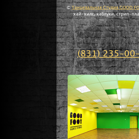
©
Танцевальная Студия GOOD F
хай-хилс, каблуки, стрип-пл
(831) 235-00