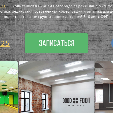
OOT
- школа танцев в Нижнем Новгороде / Брейк-данс, хип-хоп
астика, леди-стайл, современная хореография и ритмика для де
подготовительные группы танцев для детей 5-6 лет с ОФП.
-25