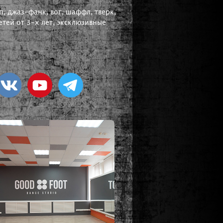
, джаз-фанк, вог, шаффл, тверк,
тей от 3-х лет, эксклюзивные