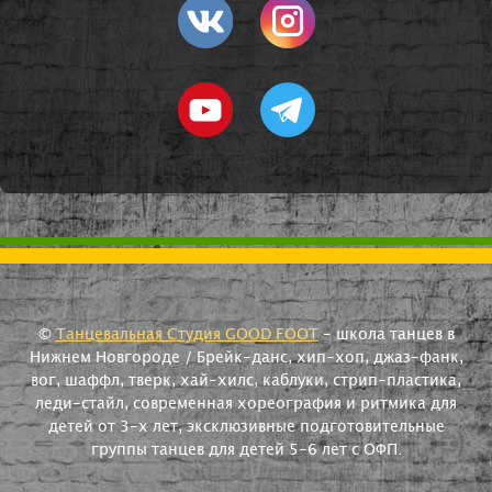
©
Танцевальная Студия GOOD FOOT
- школа танцев в
Нижнем Новгороде / Брейк-данс, хип-хоп, джаз-фанк,
вог, шаффл, тверк, хай-хилс, каблуки, стрип-пластика,
леди-стайл, современная хореография и ритмика для
детей от 3-х лет, эксклюзивные подготовительные
группы танцев для детей 5-6 лет с ОФП.