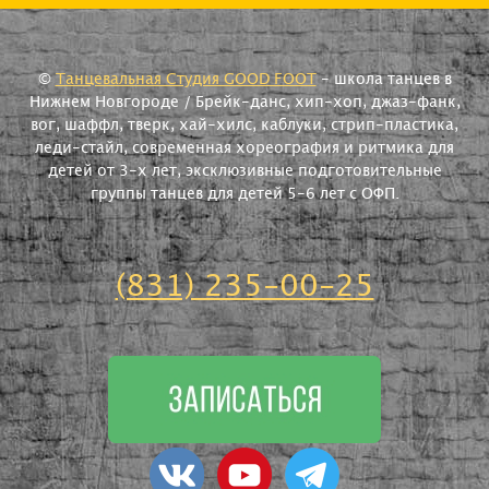
©
Танцевальная Студия GOOD FOOT
- школа танцев в
Нижнем Новгороде / Брейк-данс, хип-хоп, джаз-фанк,
вог, шаффл, тверк, хай-хилс, каблуки, стрип-пластика,
леди-стайл, современная хореография и ритмика для
детей от 3-х лет, эксклюзивные подготовительные
группы танцев для детей 5-6 лет с ОФП.
(831) 235-00-25