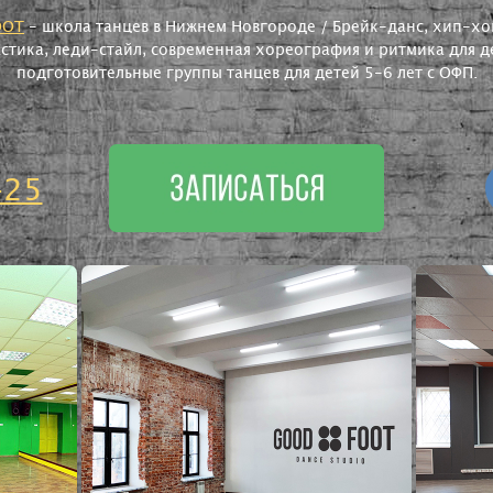
OOT
- школа танцев в Нижнем Новгороде / Брейк-данс, хип-хоп
астика, леди-стайл, современная хореография и ритмика для де
подготовительные группы танцев для детей 5-6 лет с ОФП.
-25