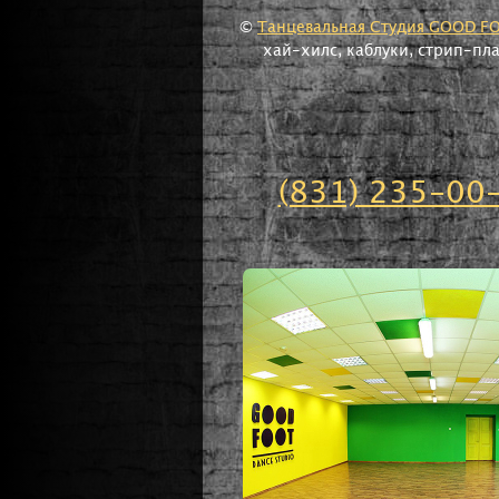
©
Танцевальная Студия GOOD F
хай-хилс, каблуки, стрип-пл
(831) 235-00