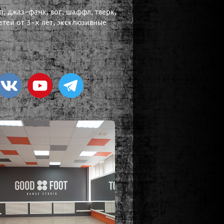
, джаз-фанк, вог, шаффл, тверк,
тей от 3-х лет, эксклюзивные