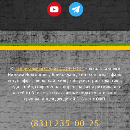
©
Танцевальная Студия GOOD FOOT
- школа танцев в
Нижнем Новгороде / Брейк-данс, хип-хоп, джаз-фанк,
вог, шаффл, тверк, хай-хилс, каблуки, стрип-пластика,
леди-стайл, современная хореография и ритмика для
детей от 3-х лет, эксклюзивные подготовительные
группы танцев для детей 5-6 лет с ОФП.
(831) 235-00-25