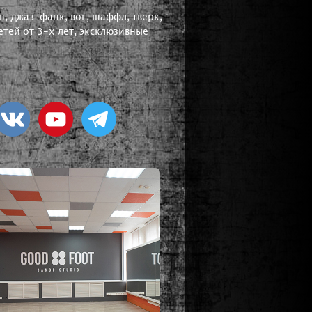
, джаз-фанк, вог, шаффл, тверк,
тей от 3-х лет, эксклюзивные