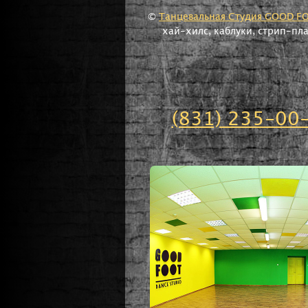
©
Танцевальная Студия GOOD F
хай-хилс, каблуки, стрип-пл
(831) 235-00