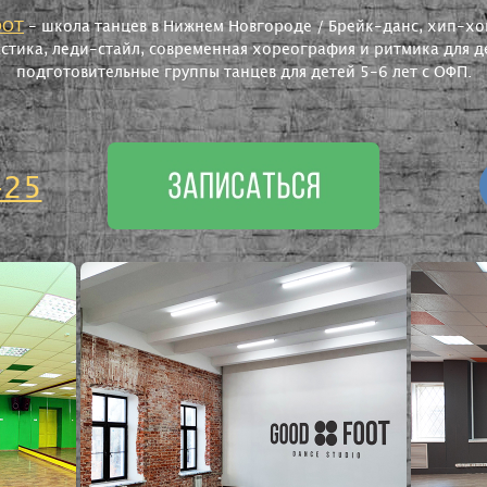
OOT
- школа танцев в Нижнем Новгороде / Брейк-данс, хип-хоп
астика, леди-стайл, современная хореография и ритмика для де
подготовительные группы танцев для детей 5-6 лет с ОФП.
-25