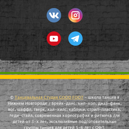
©
Танцевальная Студия GOOD FOOT
- школа танцев в
Нижнем Новгороде / Брейк-данс, хип-хоп, джаз-фанк,
вог, шаффл, тверк, хай-хилс, каблуки, стрип-пластика,
леди-стайл, современная хореография и ритмика для
детей от 3-х лет, эксклюзивные подготовительные
группы танцев для детей 5-6 лет с ОФП.