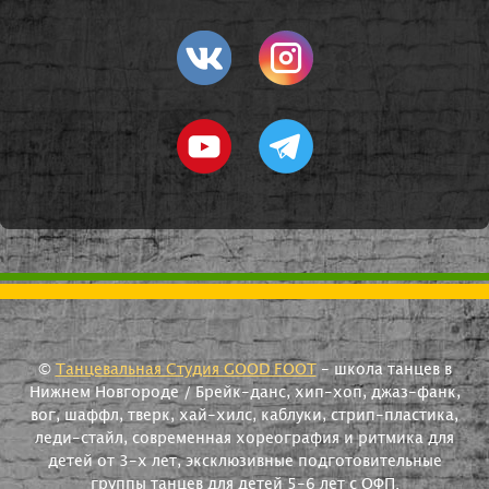
©
Танцевальная Студия GOOD FOOT
- школа танцев в
Нижнем Новгороде / Брейк-данс, хип-хоп, джаз-фанк,
вог, шаффл, тверк, хай-хилс, каблуки, стрип-пластика,
леди-стайл, современная хореография и ритмика для
детей от 3-х лет, эксклюзивные подготовительные
группы танцев для детей 5-6 лет с ОФП.