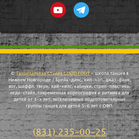
©
Танцевальная Студия GOOD FOOT
- школа танцев в
Нижнем Новгороде / Брейк-данс, хип-хоп, джаз-фанк,
вог, шаффл, тверк, хай-хилс, каблуки, стрип-пластика,
леди-стайл, современная хореография и ритмика для
детей от 3-х лет, эксклюзивные подготовительные
группы танцев для детей 5-6 лет с ОФП.
(831) 235-00-25