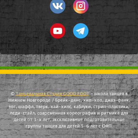
©
Танцевальная Студия GOOD FOOT
- школа танцев в
Нижнем Новгороде / Брейк-данс, хип-хоп, джаз-фанк,
вог, шаффл, тверк, хай-хилс, каблуки, стрип-пластика,
леди-стайл, современная хореография и ритмика для
детей от 3-х лет, эксклюзивные подготовительные
группы танцев для детей 5-6 лет с ОФП.